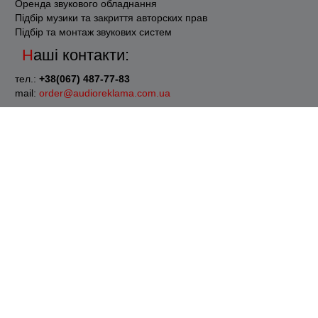
Оренда звукового обладнання
Підбір музики та закриття авторских прав
Підбір та монтаж звукових систем
Наші контакти:
тел.:
+38(067) 487-77-83
mail:
order@audioreklama.com.ua