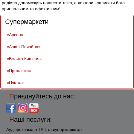
радістю допоможуть написати текст, а диктори - записати його
оригінальним та ефективним!
Супермаркети
«Арсен»
«Ашан-Почайна»
«Велика Кишеня»
«Продлюкс»
«Пчілка»
Приєднуйтесь до нас:
Наші послуги:
Аудіореклама в ТРЦ та супермаркетах