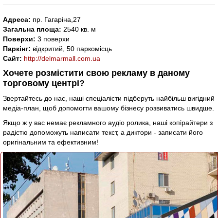
Адреса:
пр. Гагаріна,27
Загальна площа:
2540 кв. м
Поверхи:
3 поверхи
Паркінг:
відкритий, 50 паркомісць
Сайт:
http://delmarmall.com.ua
Хочете розмістити свою рекламу в даному
торговому центрі?
Звертайтесь до нас, наші спеціалісти підберуть найбільш вигідний
медіа-план, щоб допомогти вашому бізнесу розвиватись швидше.
Якщо ж у вас немає рекламного аудіо ролика, наші копірайтери з
радістю допоможуть написати текст, а диктори - записати його
оригінальним та ефективним!