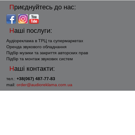
Приєднуйтесь до нас:
Наші послуги:
Аудіореклама в ТРЦ та супермаркетах
Оренда звукового обладнання
Підбір музики та закриття авторских прав
Підбір та монтаж звукових систем
Наші контакти:
тел.:
+38(067) 487-77-83
mail:
order@audioreklama.com.ua